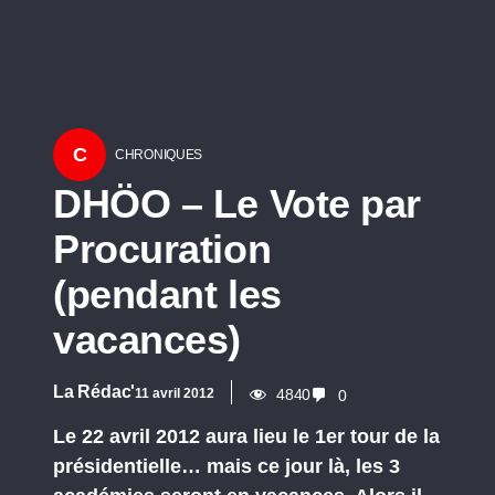
C
CHRONIQUES
DHÖO – Le Vote par
Procuration
(pendant les
vacances)
La Rédac'
11 avril 2012
4840
0
Le 22 avril 2012 aura lieu le 1er tour de la
présidentielle… mais ce jour là, les 3