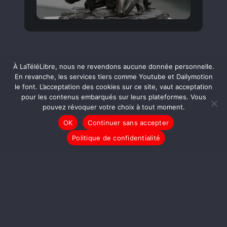
À LaTéléLibre, nous ne revendons aucune donnée personnelle.
En revanche, les services tiers comme Youtube et Dailymotion
À regarder aussi
le font. L’acceptation des cookies sur ce site, vaut acceptation
pour les contenus embarqués sur leurs plateformes. Vous
pouvez révoquer votre choix à tout moment.
OK
Continuer sans accepter
CHRONIQUES
Politique de confidentialité
[L’ABCDAIRE de la COP]
Classé X