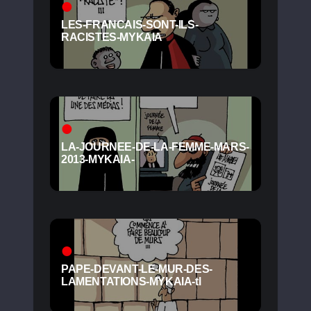
LES-FRANCAIS-SONT-ILS-
RACISTES-MYKAIA
LA-JOURNEE-DE-LA-FEMME-MARS-
2013-MYKAIA-
PAPE-DEVANT-LE-MUR-DES-
LAMENTATIONS-MYKAIA-tl