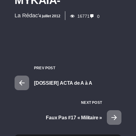
MYKAIA-
La Rédac'
16771
4 juillet 2012
0
PREV POST
[DOSSIER] ACTA de A à A
NEXT POST
Faux Pas #17 « Militaire »