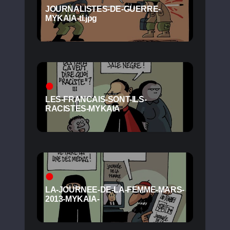
JOURNALISTES-DE-GUERRE-
MYKAIA-tl.jpg
LES-FRANCAIS-SONT-ILS-
RACISTES-MYKAIA
LA-JOURNEE-DE-LA-FEMME-MARS-
2013-MYKAIA-