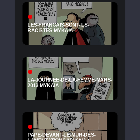
LES-FRANCAIS-SONT-ILS-
RACISTES-MYKAIA
LA-JOURNEE-DE-LA-FEMME-MARS-
2013-MYKAIA-
PAPE-DEVANT-LE-MUR-DES-