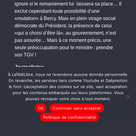
ignore si le remaniement lui laissera sa place… Il
exclut cependant toute possibilité d’une
«
mutation
» à Bercy. Mais en plein virage social
démocrate du Président, la présence de celui
«
qui a choisi d’être là
», au gouvernement, n’est
pas assurée… Mais à ce moment précis, une
seule préoccupation pour le ministre : prendre
son TGV !
Journalistes:
Assa Diarra
À LaTéléLibre, nous ne revendons aucune donnée personnelle.
En revanche, les services tiers comme Youtube et Dailymotion
Atouma Diarra
le font. L’acceptation des cookies sur ce site, vaut acceptation
John Paul Lepers
pour les contenus embarqués sur leurs plateformes. Vous
pouvez révoquer votre choix à tout moment.
Image :
Vincent Massot et Flore Viénot
OK
Continuer sans accepter
montage: Vincent Massot
Politique de confidentialité