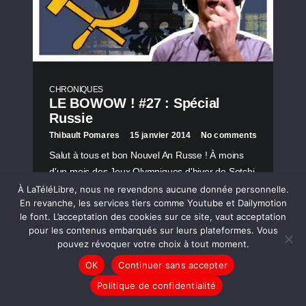
CHRONIQUES
LE BOWOW ! #27 : Spécial
Russie
Thibault Pomares
15 janvier 2014
No comments
Salut à tous et bon Nouvel An Russe ! À moins
d'un mois des Jeux Olympiques d'hiver de Sotchi
(Russie), ce 27ème numéro du Bowow vous
À LaTéléLibre, nous ne revendons aucune donnée personnelle.
En revanche, les services tiers comme Youtube et Dailymotion
embarque chez Poutine pour une traversée
le font. L’acceptation des cookies sur ce site, vaut acceptation
totalement web et barrée…
pour les contenus embarqués sur leurs plateformes. Vous
pouvez révoquer votre choix à tout moment.
OK
Continuer sans accepter
LIRE LA SUITE
Politique de confidentialité