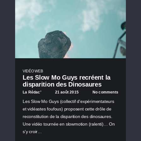
VIDÉO WEB
Les Slow Mo Guys recréent la
disparition des Dinosaures
La Rédac’
21 août 2015
No comments
Les Slow Mo Guys (collectif d'expérimentateurs
et vidéastes foufous) proposent cette drôle de
reconstitution de la disparition des dinosaures.
Une vidéo tournée en slowmotion (ralenti)… On
s'y croir…