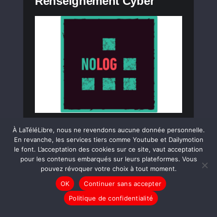
Renseignement Cyber
À LaTéléLibre, nous ne revendons aucune donnée personnelle.
En revanche, les services tiers comme Youtube et Dailymotion
LIRE LA SUITE
le font. L’acceptation des cookies sur ce site, vaut acceptation
pour les contenus embarqués sur leurs plateformes. Vous
pouvez révoquer votre choix à tout moment.
REPORTAGES
OK
Continuer sans accepter
Quand la Psy Conseille du
Politique de confidentialité
CBD