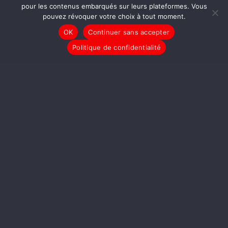
pour les contenus embarqués sur leurs plateformes. Vous
pouvez révoquer votre choix à tout moment.
OK
Continuer sans accepter
Politique de confidentialité
LIRE LA SUITE
DESSINS
Donald Trump investi
[MYKAIA]