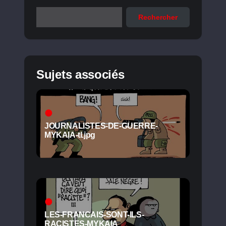
Rechercher
Sujets associés
JOURNALISTES-DE-GUERRE-
MYKAIA-tl.jpg
LES-FRANCAIS-SONT-ILS-
RACISTES-MYKAIA