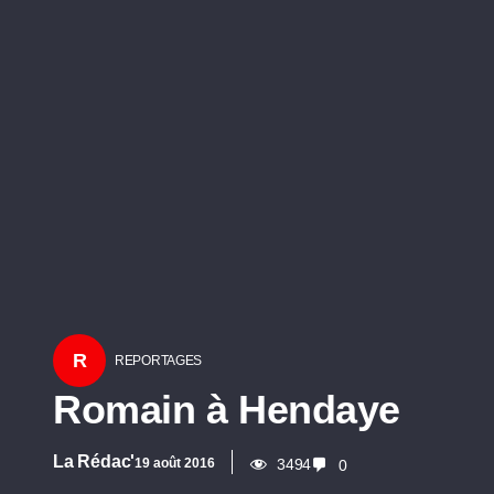
R
REPORTAGES
Romain à Hendaye
La Rédac'
19 août 2016
3494
0