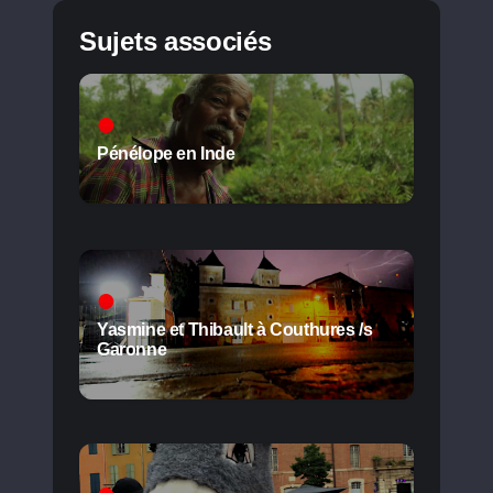
Sujets associés
Pénélope en Inde
Yasmine et Thibault à Couthures /s
Garonne