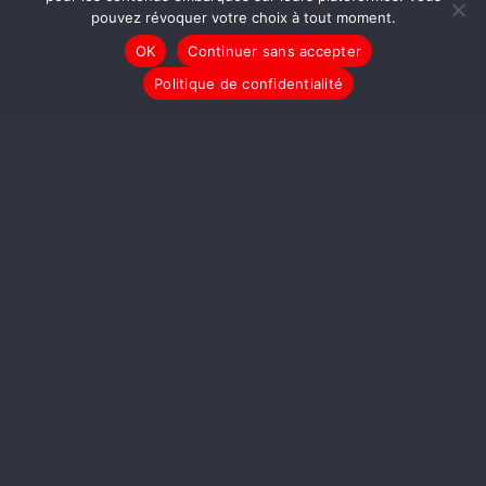
pouvez révoquer votre choix à tout moment.
OK
Continuer sans accepter
DOUZ, LES PORTES DU DÉSERT
Politique de confidentialité
À regarder aussi
REPORTAGES
SARKOZY SE MOQUE
D’ACT UP