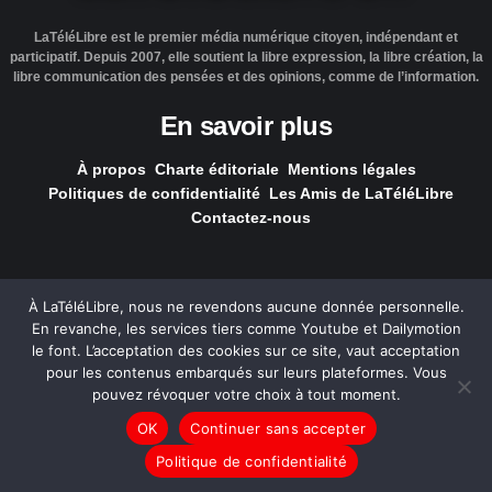
LaTéléLibre est le premier média numérique citoyen, indépendant et
participatif. Depuis 2007, elle soutient la libre expression, la libre création, la
libre communication des pensées et des opinions, comme de l’information.
En savoir plus
À propos
Charte éditoriale
Mentions légales
Politiques de confidentialité
Les Amis de LaTéléLibre
Contactez-nous
À LaTéléLibre, nous ne revendons aucune donnée personnelle.
En revanche, les services tiers comme Youtube et Dailymotion
LaTéléLibre.fr, ce site a été réalisé par l'agence
NOUS, Ouvert,
le font. L’acceptation des cookies sur ce site, vaut acceptation
Utile & Simple
pour les contenus embarqués sur leurs plateformes. Vous
pouvez révoquer votre choix à tout moment.
— Tous les contenus, sauf exception signalée, sont
OK
Continuer sans accepter
sous
licence Creative Commons
.
Politique de confidentialité