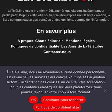
LaTéléLibre est le premier média numérique citoyen, indépendant et
participatif. Depuis 2007, elle soutient la libre expression, la libre création, la
libre communication des pensées et des opinions, comme de l’information.
En savoir plus
À propos
Charte éditoriale
Mentions légales
Politiques de confidentialité
Les Amis de LaTéléLibre
Contactez-nous
À LaTéléLibre, nous ne revendons aucune donnée personnelle.
En revanche, les services tiers comme Youtube et Dailymotion
LaTéléLibre.fr, ce site a été réalisé par l'agence
NOUS, Ouvert,
le font. L’acceptation des cookies sur ce site, vaut acceptation
Utile & Simple
pour les contenus embarqués sur leurs plateformes. Vous
pouvez révoquer votre choix à tout moment.
— Tous les contenus, sauf exception signalée, sont
OK
Continuer sans accepter
sous
licence Creative Commons
.
Politique de confidentialité