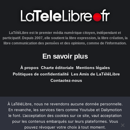
LaTéléLibre est le premier média numérique citoyen, indépendant et
participatif. Depuis 2007, elle soutient la libre expression, la libre création, la
libre communication des pensées et des opinions, comme de l’information.
En savoir plus
À propos
Charte éditoriale
Mentions légales
Politiques de confidentialité
Les Amis de LaTéléLibre
Contactez-nous
À LaTéléLibre, nous ne revendons aucune donnée personnelle.
En revanche, les services tiers comme Youtube et Dailymotion
LaTéléLibre.fr, ce site a été réalisé par l'agence
NOUS, Ouvert,
le font. L’acceptation des cookies sur ce site, vaut acceptation
Utile & Simple
pour les contenus embarqués sur leurs plateformes. Vous
pouvez révoquer votre choix à tout moment.