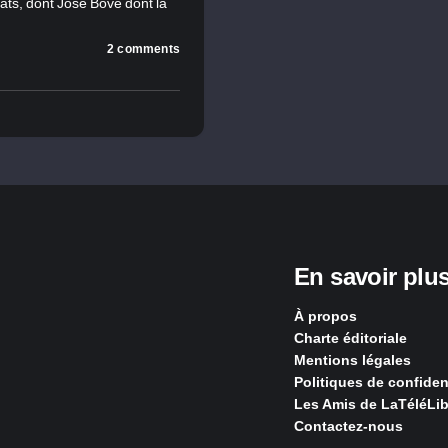
ats, dont José Bové dont la
2 comments
En savoir plu
À propos
Charte éditoriale
Mentions légales
Politiques de confident
Les Amis de LaTéléLib
Contactez-nous