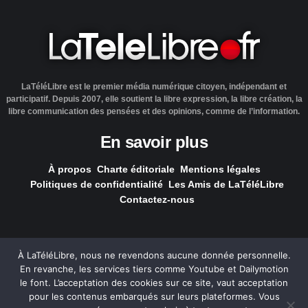
LaTéléLibre est le premier média numérique citoyen, indépendant et
participatif. Depuis 2007, elle soutient la libre expression, la libre création, la
libre communication des pensées et des opinions, comme de l’information.
En savoir plus
À propos
Charte éditoriale
Mentions légales
Politiques de confidentialité
Les Amis de LaTéléLibre
Contactez-nous
À LaTéléLibre, nous ne revendons aucune donnée personnelle.
En revanche, les services tiers comme Youtube et Dailymotion
LaTéléLibre.fr, ce site a été réalisé par l'agence
NOUS, Ouvert,
le font. L’acceptation des cookies sur ce site, vaut acceptation
Utile & Simple
pour les contenus embarqués sur leurs plateformes. Vous