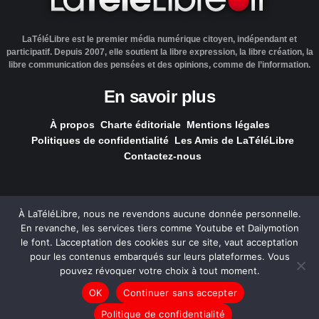
LaTéléLibre est le premier média numérique citoyen, indépendant et
participatif. Depuis 2007, elle soutient la libre expression, la libre création, la
libre communication des pensées et des opinions, comme de l’information.
En savoir plus
À propos
Charte éditoriale
Mentions légales
Politiques de confidentialité
Les Amis de LaTéléLibre
Contactez-nous
À LaTéléLibre, nous ne revendons aucune donnée personnelle.
En revanche, les services tiers comme Youtube et Dailymotion
LaTéléLibre.fr, ce site a été réalisé par l'agence
NOUS, Ouvert,
le font. L’acceptation des cookies sur ce site, vaut acceptation
Utile & Simple
pour les contenus embarqués sur leurs plateformes. Vous
pouvez révoquer votre choix à tout moment.
— Tous les contenus, sauf exception signalée, sont
OK
Continuer sans accepter
sous
licence Creative Commons
.
Politique de confidentialité