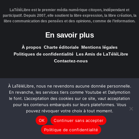
LaTéléLibre est le premier média numérique citoyen, indépendant et
participatif. Depuis 2007, elle soutient la libre expression, la libre création, la
libre communication des pensées et des opinions, comme de l’information.
En savoir plus
À propos
Charte éditoriale
Mentions légales
Politiques de confidentialité
Les Amis de LaTéléLibre
Contactez-nous
À LaTéléLibre, nous ne revendons aucune donnée personnelle.
En revanche, les services tiers comme Youtube et Dailymotion
LaTéléLibre.fr, ce site a été réalisé par l'agence
NOUS, Ouvert,
le font. L’acceptation des cookies sur ce site, vaut acceptation
Utile & Simple
pour les contenus embarqués sur leurs plateformes. Vous
pouvez révoquer votre choix à tout moment.
— Tous les contenus, sauf exception signalée, sont
OK
Continuer sans accepter
sous
licence Creative Commons
.
Politique de confidentialité