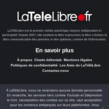
LaTéléLibre est le premier média numérique citoyen, indépendant et
participatif. Depuis 2007, elle soutient la libre expression, la libre création, la
libre communication des pensées et des opinions, comme de l’information.
En savoir plus
À propos
Charte éditoriale
Mentions légales
Politiques de confidentialité
Les Amis de LaTéléLibre
Contactez-nous
À LaTéléLibre, nous ne revendons aucune donnée personnelle.
En revanche, les services tiers comme Youtube et Dailymotion
LaTéléLibre.fr, ce site a été réalisé par l'agence
NOUS, Ouvert,
le font. L’acceptation des cookies sur ce site, vaut acceptation
Utile & Simple
pour les contenus embarqués sur leurs plateformes. Vous