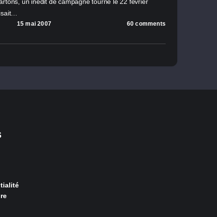
artons, un inédit de campagne tourné le 22 février
isait…
15 mai 2007
60 comments
s
ialité
re