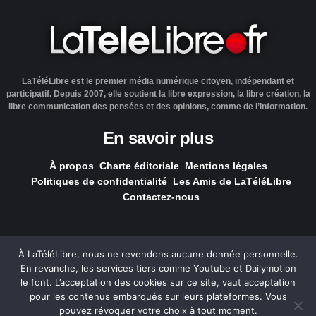
LaTéléLibre est le premier média numérique citoyen, indépendant et
participatif. Depuis 2007, elle soutient la libre expression, la libre création, la
libre communication des pensées et des opinions, comme de l’information.
En savoir plus
À propos
Charte éditoriale
Mentions légales
Politiques de confidentialité
Les Amis de LaTéléLibre
Contactez-nous
À LaTéléLibre, nous ne revendons aucune donnée personnelle.
En revanche, les services tiers comme Youtube et Dailymotion
LaTéléLibre.fr, ce site a été réalisé par l'agence
NOUS, Ouvert,
le font. L’acceptation des cookies sur ce site, vaut acceptation
Utile & Simple
pour les contenus embarqués sur leurs plateformes. Vous
pouvez révoquer votre choix à tout moment.