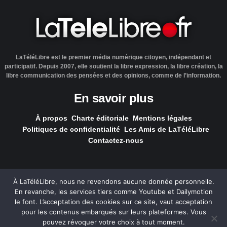
LaTéléLibre est le premier média numérique citoyen, indépendant et
participatif. Depuis 2007, elle soutient la libre expression, la libre création, la
libre communication des pensées et des opinions, comme de l’information.
En savoir plus
À propos
Charte éditoriale
Mentions légales
Politiques de confidentialité
Les Amis de LaTéléLibre
Contactez-nous
À LaTéléLibre, nous ne revendons aucune donnée personnelle.
En revanche, les services tiers comme Youtube et Dailymotion
LaTéléLibre.fr, ce site a été réalisé par l'agence
NOUS, Ouvert,
le font. L’acceptation des cookies sur ce site, vaut acceptation
Utile & Simple
pour les contenus embarqués sur leurs plateformes. Vous
pouvez révoquer votre choix à tout moment.