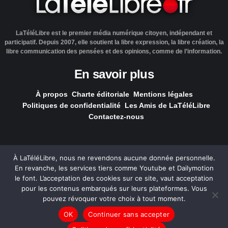
LaTéléLibre est le premier média numérique citoyen, indépendant et
participatif. Depuis 2007, elle soutient la libre expression, la libre création, la
libre communication des pensées et des opinions, comme de l’information.
En savoir plus
À propos
Charte éditoriale
Mentions légales
Politiques de confidentialité
Les Amis de LaTéléLibre
Contactez-nous
À LaTéléLibre, nous ne revendons aucune donnée personnelle.
En revanche, les services tiers comme Youtube et Dailymotion
LaTéléLibre.fr, ce site a été réalisé par l'agence
NOUS, Ouvert,
le font. L’acceptation des cookies sur ce site, vaut acceptation
Utile & Simple
pour les contenus embarqués sur leurs plateformes. Vous
pouvez révoquer votre choix à tout moment.
— Tous les contenus, sauf exception signalée, sont
OK
Continuer sans accepter
sous
licence Creative Commons
.