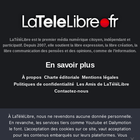
LaTéléLibre est le premier média numérique citoyen, indépendant et
participatif. Depuis 2007, elle soutient la libre expression, la libre création, la
libre communication des pensées et des opinions, comme de l’information.
En savoir plus
À propos
Charte éditoriale
Mentions légales
Politiques de confidentialité
Les Amis de LaTéléLibre
Contactez-nous
À LaTéléLibre, nous ne revendons aucune donnée personnelle.
En revanche, les services tiers comme Youtube et Dailymotion
LaTéléLibre.fr, ce site a été réalisé par l'agence
NOUS, Ouvert,
le font. L’acceptation des cookies sur ce site, vaut acceptation
Utile & Simple
pour les contenus embarqués sur leurs plateformes. Vous