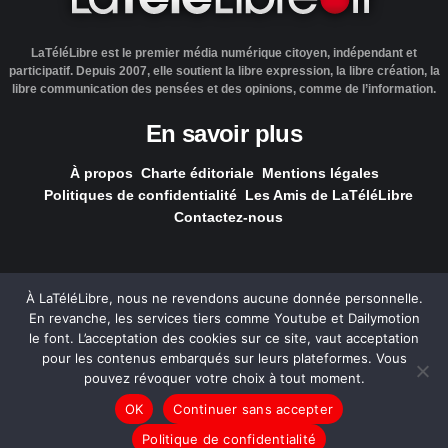
LaTéléLibre est le premier média numérique citoyen, indépendant et
participatif. Depuis 2007, elle soutient la libre expression, la libre création, la
libre communication des pensées et des opinions, comme de l’information.
En savoir plus
À propos
Charte éditoriale
Mentions légales
Politiques de confidentialité
Les Amis de LaTéléLibre
Contactez-nous
À LaTéléLibre, nous ne revendons aucune donnée personnelle.
En revanche, les services tiers comme Youtube et Dailymotion
LaTéléLibre.fr, ce site a été réalisé par l'agence
NOUS, Ouvert,
le font. L’acceptation des cookies sur ce site, vaut acceptation
Utile & Simple
pour les contenus embarqués sur leurs plateformes. Vous
pouvez révoquer votre choix à tout moment.
— Tous les contenus, sauf exception signalée, sont
OK
Continuer sans accepter
sous
licence Creative Commons
.
Politique de confidentialité