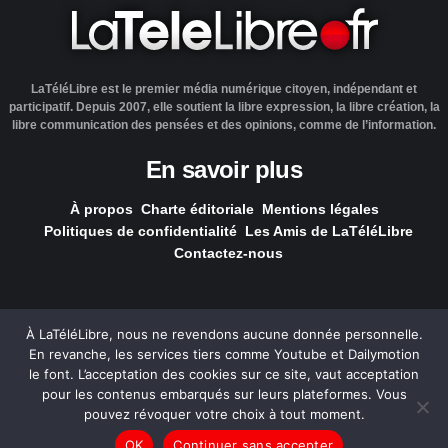
LaTéléLibre est le premier média numérique citoyen, indépendant et
participatif. Depuis 2007, elle soutient la libre expression, la libre création, la
libre communication des pensées et des opinions, comme de l’information.
En savoir plus
À propos
Charte éditoriale
Mentions légales
Politiques de confidentialité
Les Amis de LaTéléLibre
Contactez-nous
À LaTéléLibre, nous ne revendons aucune donnée personnelle.
En revanche, les services tiers comme Youtube et Dailymotion
LaTéléLibre.fr, ce site a été réalisé par l'agence
NOUS, Ouvert,
le font. L’acceptation des cookies sur ce site, vaut acceptation
Utile & Simple
pour les contenus embarqués sur leurs plateformes. Vous
pouvez révoquer votre choix à tout moment.
— Tous les contenus, sauf exception signalée, sont
OK
Continuer sans accepter