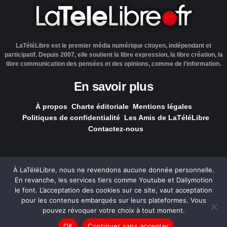
LaTéléLibre est le premier média numérique citoyen, indépendant et
participatif. Depuis 2007, elle soutient la libre expression, la libre création, la
libre communication des pensées et des opinions, comme de l’information.
En savoir plus
À propos
Charte éditoriale
Mentions légales
Politiques de confidentialité
Les Amis de LaTéléLibre
Contactez-nous
À LaTéléLibre, nous ne revendons aucune donnée personnelle.
En revanche, les services tiers comme Youtube et Dailymotion
LaTéléLibre.fr, ce site a été réalisé par l'agence
NOUS, Ouvert,
le font. L’acceptation des cookies sur ce site, vaut acceptation
Utile & Simple
pour les contenus embarqués sur leurs plateformes. Vous
pouvez révoquer votre choix à tout moment.
— Tous les contenus, sauf exception signalée, sont
OK
Continuer sans accepter