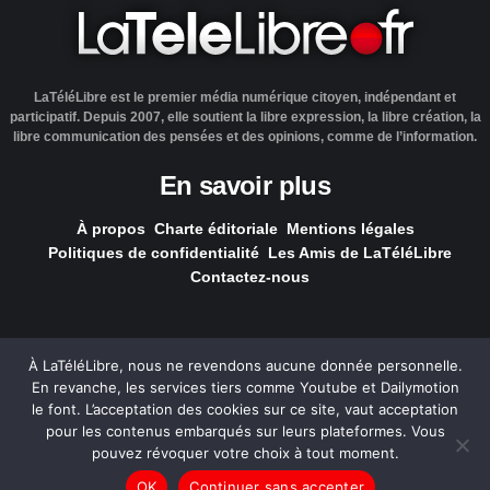
LaTéléLibre est le premier média numérique citoyen, indépendant et
participatif. Depuis 2007, elle soutient la libre expression, la libre création, la
libre communication des pensées et des opinions, comme de l’information.
En savoir plus
À propos
Charte éditoriale
Mentions légales
Politiques de confidentialité
Les Amis de LaTéléLibre
Contactez-nous
À LaTéléLibre, nous ne revendons aucune donnée personnelle.
En revanche, les services tiers comme Youtube et Dailymotion
LaTéléLibre.fr, ce site a été réalisé par l'agence
NOUS, Ouvert,
le font. L’acceptation des cookies sur ce site, vaut acceptation
Utile & Simple
pour les contenus embarqués sur leurs plateformes. Vous
pouvez révoquer votre choix à tout moment.
— Tous les contenus, sauf exception signalée, sont
OK
Continuer sans accepter