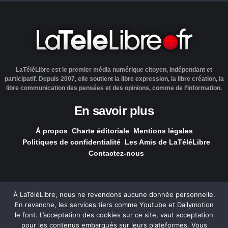
LaTéléLibre est le premier média numérique citoyen, indépendant et
participatif. Depuis 2007, elle soutient la libre expression, la libre création, la
libre communication des pensées et des opinions, comme de l’information.
En savoir plus
À propos
Charte éditoriale
Mentions légales
Politiques de confidentialité
Les Amis de LaTéléLibre
Contactez-nous
À LaTéléLibre, nous ne revendons aucune donnée personnelle.
En revanche, les services tiers comme Youtube et Dailymotion
LaTéléLibre.fr, ce site a été réalisé par l'agence
NOUS, Ouvert,
le font. L’acceptation des cookies sur ce site, vaut acceptation
Utile & Simple
pour les contenus embarqués sur leurs plateformes. Vous