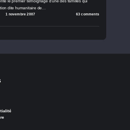
te le premier témoignage d’une des familles qui
ation dite humanitaire de…
1 novembre 2007
63 comments
s
ialité
re