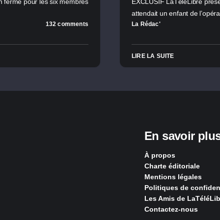
son ferme pour les six membres
EXCLUSIF LaTéléLibre présen
attendait un enfant de l’opér
132 comments
La Rédac'
LIRE LA SUITE
En savoir plu
À propos
Charte éditoriale
Mentions légales
Politiques de confident
Les Amis de LaTéléLib
Contactez-nous