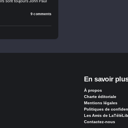
ers sont toujours John Paul
9 comments
En savoir plu
À propos
Charte éditoriale
Mentions légales
Politiques de confident
Les Amis de LaTéléLib
Contactez-nous