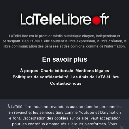
LaTéléLibre est le premier média numérique citoyen, indépendant et
participatif. Depuis 2007, elle soutient la libre expression, la libre création, la
libre communication des pensées et des opinions, comme de l’information.
En savoir plus
À propos
Charte éditoriale
Mentions légales
Politiques de confidentialité
Les Amis de LaTéléLibre
Contactez-nous
À LaTéléLibre, nous ne revendons aucune donnée personnelle.
En revanche, les services tiers comme Youtube et Dailymotion
LaTéléLibre.fr, ce site a été réalisé par l'agence
NOUS, Ouvert,
le font. L’acceptation des cookies sur ce site, vaut acceptation
Utile & Simple
pour les contenus embarqués sur leurs plateformes. Vous