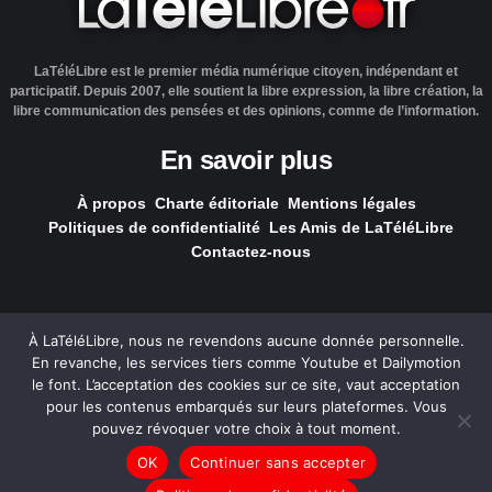
LaTéléLibre est le premier média numérique citoyen, indépendant et
participatif. Depuis 2007, elle soutient la libre expression, la libre création, la
libre communication des pensées et des opinions, comme de l’information.
En savoir plus
À propos
Charte éditoriale
Mentions légales
Politiques de confidentialité
Les Amis de LaTéléLibre
Contactez-nous
À LaTéléLibre, nous ne revendons aucune donnée personnelle.
En revanche, les services tiers comme Youtube et Dailymotion
LaTéléLibre.fr, ce site a été réalisé par l'agence
NOUS, Ouvert,
le font. L’acceptation des cookies sur ce site, vaut acceptation
Utile & Simple
pour les contenus embarqués sur leurs plateformes. Vous
pouvez révoquer votre choix à tout moment.
— Tous les contenus, sauf exception signalée, sont
OK
Continuer sans accepter
sous
licence Creative Commons
.