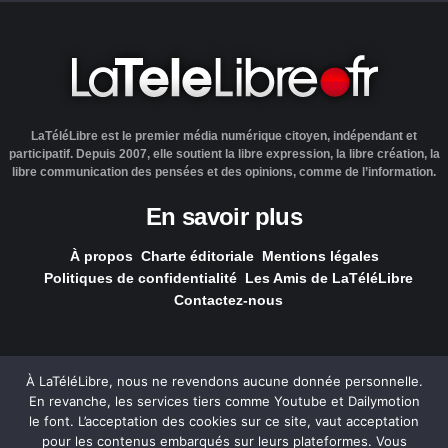
LaTéléLibre est le premier média numérique citoyen, indépendant et
participatif. Depuis 2007, elle soutient la libre expression, la libre création, la
libre communication des pensées et des opinions, comme de l’information.
En savoir plus
À propos
Charte éditoriale
Mentions légales
Politiques de confidentialité
Les Amis de LaTéléLibre
Contactez-nous
À LaTéléLibre, nous ne revendons aucune donnée personnelle.
En revanche, les services tiers comme Youtube et Dailymotion
LaTéléLibre.fr, ce site a été réalisé par l'agence
NOUS, Ouvert,
le font. L’acceptation des cookies sur ce site, vaut acceptation
Utile & Simple
pour les contenus embarqués sur leurs plateformes. Vous