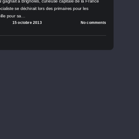
 gagnait à Brignoles, curieuse capitale de la France
ialiste se déchirait lors des primaires pour les
ille pour sa…
15 octobre 2013
No comments