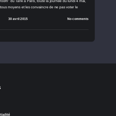
 room" du Tank à Paris, toute la journée du lundi 4 mai,
 tous moyens et les convaincre de ne pas voter le
.
30 avril 2015
No comments
s
ialité