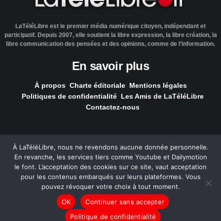
LaTéléLibre est le premier média numérique citoyen, indépendant et
participatif. Depuis 2007, elle soutient la libre expression, la libre création, la
libre communication des pensées et des opinions, comme de l’information.
En savoir plus
À propos
Charte éditoriale
Mentions légales
Politiques de confidentialité
Les Amis de LaTéléLibre
Contactez-nous
À LaTéléLibre, nous ne revendons aucune donnée personnelle.
En revanche, les services tiers comme Youtube et Dailymotion
LaTéléLibre.fr, ce site a été réalisé par l'agence
NOUS, Ouvert,
le font. L’acceptation des cookies sur ce site, vaut acceptation
Utile & Simple
pour les contenus embarqués sur leurs plateformes. Vous
pouvez révoquer votre choix à tout moment.
— Tous les contenus, sauf exception signalée, sont
OK
Continuer sans accepter
sous
licence Creative Commons
.
Politique de confidentialité