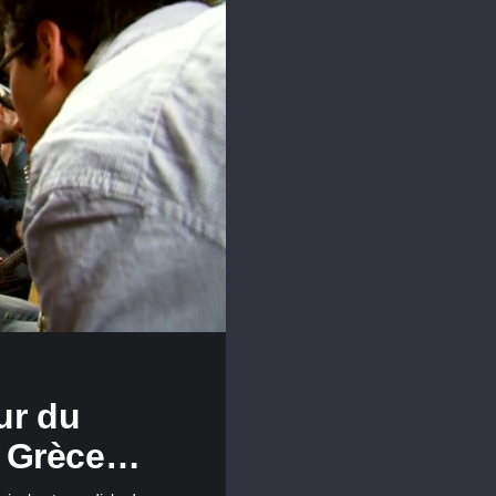
ur du
n Grèce…