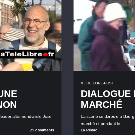
A LIRE
LIBRE-POST
 UNE
DIALOGUE
NON
MARCHÉ
 leader altermondialiste José
La scène se déroule à Bourgt
marché et pendant le…
25 comments
La Rédac'