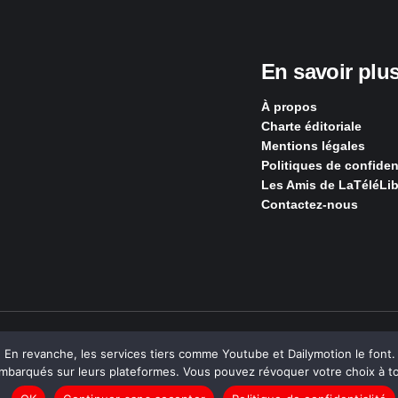
En savoir plu
À propos
Charte éditoriale
Mentions légales
Politiques de confident
Les Amis de LaTéléLib
Contactez-nous
S, Ouvert, Utile & Simple
n revanche, les services tiers comme Youtube et Dailymotion le font. L’
mbarqués sur leurs plateformes. Vous pouvez révoquer votre choix à t
gnalée, sont sous
licence Creative Commons
.