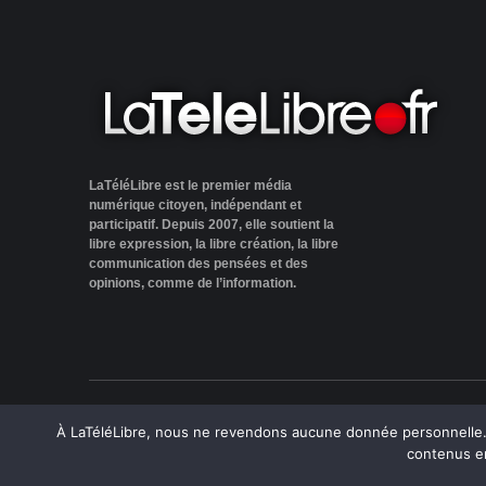
LaTéléLibre est le premier média
numérique citoyen, indépendant et
participatif. Depuis 2007, elle soutient la
libre expression, la libre création, la libre
communication des pensées et des
opinions, comme de l’information.
LaTéléLibre.fr, ce site a été réalisé par l'agence
NOU
À LaTéléLibre, nous ne revendons aucune donnée personnelle. E
contenus e
— Tous les contenus, sauf exception si