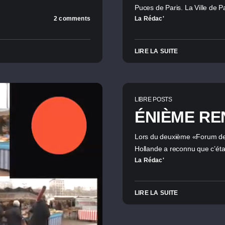
Puces de Paris. La Ville de P
2 comments
La Rédac'
LIRE LA SUITE
LIBRE POSTS
ÉNIÈME RE
Lors du deuxième «Forum de 
Hollande a reconnu que c’éta
La Rédac'
LIRE LA SUITE