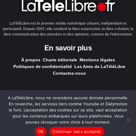
LaTéléLibre est le premier média numérique citoyen, indépendant et
participatif. Depuis 2007, elle soutient la libre expression, la libre création, la
libre communication des pensées et des opinions, comme de l’information.
En savoir plus
À propos
Charte éditoriale
Mentions légales
Politiques de confidentialité
Les Amis de LaTéléLibre
Contactez-nous
À LaTéléLibre, nous ne revendons aucune donnée personnelle.
En revanche, les services tiers comme Youtube et Dailymotion
LaTéléLibre.fr, ce site a été réalisé par l'agence
NOUS, Ouvert,
le font. L’acceptation des cookies sur ce site, vaut acceptation
Utile & Simple
pour les contenus embarqués sur leurs plateformes. Vous
pouvez révoquer votre choix à tout moment.
— Tous les contenus, sauf exception signalée, sont
OK
Continuer sans accepter
sous
licence Creative Commons
.