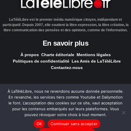
LaTéléLibre est le premier média numérique citoyen, indépendant et
participatif. Depuis 2007, elle soutient la libre expression, la libre création, la
libre communication des pensées et des opinions, comme de l’information.
En savoir plus
À propos
Charte éditoriale
Mentions légales
Politiques de confidentialité
Les Amis de LaTéléLibre
Contactez-nous
À LaTéléLibre, nous ne revendons aucune donnée personnelle.
En revanche, les services tiers comme Youtube et Dailymotion
LaTéléLibre.fr, ce site a été réalisé par l'agence
NOUS, Ouvert,
le font. L’acceptation des cookies sur ce site, vaut acceptation
Utile & Simple
pour les contenus embarqués sur leurs plateformes. Vous
pouvez révoquer votre choix à tout moment.
— Tous les contenus, sauf exception signalée, sont
OK
Continuer sans accepter
sous
licence Creative Commons
.