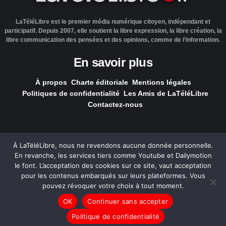
LaTéléLibre est le premier média numérique citoyen, indépendant et
participatif. Depuis 2007, elle soutient la libre expression, la libre création, la
libre communication des pensées et des opinions, comme de l’information.
En savoir plus
À propos
Charte éditoriale
Mentions légales
Politiques de confidentialité
Les Amis de LaTéléLibre
Contactez-nous
À LaTéléLibre, nous ne revendons aucune donnée personnelle.
En revanche, les services tiers comme Youtube et Dailymotion
LaTéléLibre.fr, ce site a été réalisé par l'agence
NOUS, Ouvert,
le font. L’acceptation des cookies sur ce site, vaut acceptation
Utile & Simple
pour les contenus embarqués sur leurs plateformes. Vous
pouvez révoquer votre choix à tout moment.
— Tous les contenus, sauf exception signalée, sont
OK
Continuer sans accepter
sous
licence Creative Commons
.
Politique de confidentialité