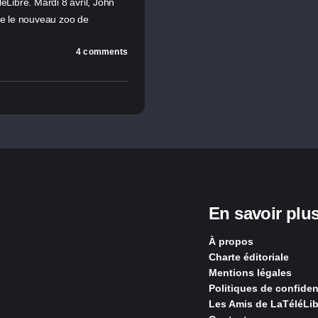
éLibre. Mardi 8 avril, John
ère le nouveau zoo de
4 comments
En savoir plu
À propos
Charte éditoriale
Mentions légales
Politiques de confident
Les Amis de LaTéléLib