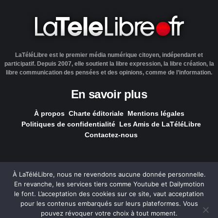
LaTéléLibre est le premier média numérique citoyen, indépendant et
participatif. Depuis 2007, elle soutient la libre expression, la libre création, la
libre communication des pensées et des opinions, comme de l’information.
En savoir plus
À propos
Charte éditoriale
Mentions légales
Politiques de confidentialité
Les Amis de LaTéléLibre
Contactez-nous
À LaTéléLibre, nous ne revendons aucune donnée personnelle.
En revanche, les services tiers comme Youtube et Dailymotion
LaTéléLibre.fr, ce site a été réalisé par l'agence
NOUS, Ouvert,
le font. L’acceptation des cookies sur ce site, vaut acceptation
Utile & Simple
pour les contenus embarqués sur leurs plateformes. Vous
pouvez révoquer votre choix à tout moment.