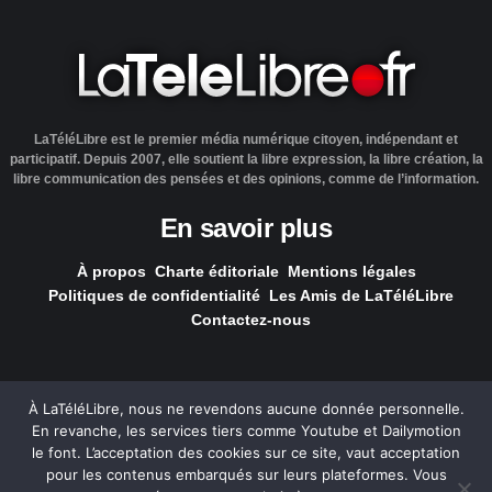
LaTéléLibre est le premier média numérique citoyen, indépendant et
participatif. Depuis 2007, elle soutient la libre expression, la libre création, la
libre communication des pensées et des opinions, comme de l’information.
En savoir plus
À propos
Charte éditoriale
Mentions légales
Politiques de confidentialité
Les Amis de LaTéléLibre
Contactez-nous
À LaTéléLibre, nous ne revendons aucune donnée personnelle.
En revanche, les services tiers comme Youtube et Dailymotion
LaTéléLibre.fr, ce site a été réalisé par l'agence
NOUS, Ouvert,
le font. L’acceptation des cookies sur ce site, vaut acceptation
Utile & Simple
pour les contenus embarqués sur leurs plateformes. Vous