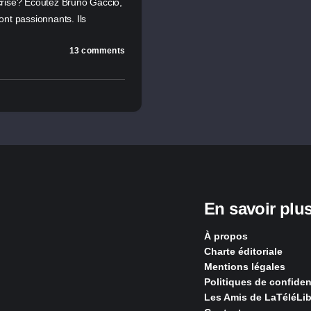
crise? Ecoutez Bruno Gaccio,
nt passionnants. Ils
13 comments
En savoir plu
À propos
Charte éditoriale
Mentions légales
Politiques de confident
Les Amis de LaTéléLib