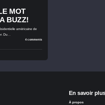
LE MOT
A BUZZ!
résidentielle américaine de
er. Du…
4 comments
En savoir plu
À propos