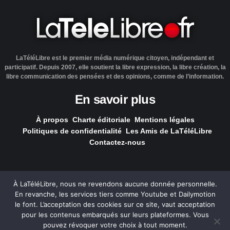
LaTéléLibre est le premier média numérique citoyen, indépendant et
participatif. Depuis 2007, elle soutient la libre expression, la libre création, la
libre communication des pensées et des opinions, comme de l’information.
En savoir plus
À propos
Charte éditoriale
Mentions légales
Politiques de confidentialité
Les Amis de LaTéléLibre
Contactez-nous
À LaTéléLibre, nous ne revendons aucune donnée personnelle.
En revanche, les services tiers comme Youtube et Dailymotion
LaTéléLibre.fr, ce site a été réalisé par l'agence
NOUS, Ouvert,
le font. L’acceptation des cookies sur ce site, vaut acceptation
Utile & Simple
pour les contenus embarqués sur leurs plateformes. Vous
pouvez révoquer votre choix à tout moment.