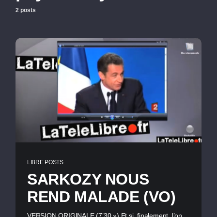
2 posts
LIBRE POSTS
SARKOZY NOUS
REND MALADE (VO)
VERSION ORIGINALE (7’30 ») Et si, finalement, l’on