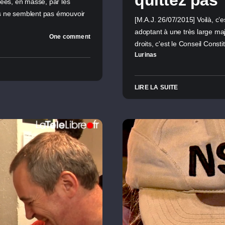
quittez pas
uées, en masse, par les
ons ne semblent pas émouvoir
[M.A.J. 26/07/2015] Voilà, c’e
adoptant à une très large major
One comment
droits, c'est le Conseil Const
Lurinas
LIRE LA SUITE