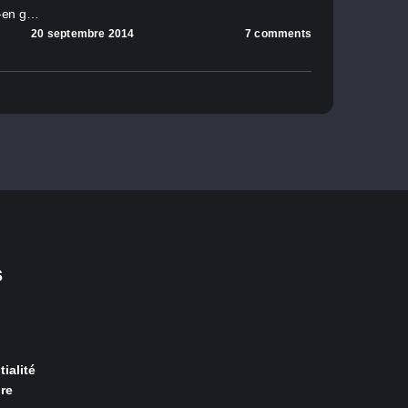
-t-en g…
20 septembre 2014
7 comments
s
ialité
re