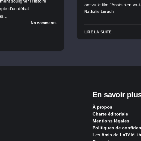
nt souligner l’Histoire
ont vu le film "Anaïs s'en va
mpte d’un débat
Nathalie Leruch
ues…
No comments
LIRE LA SUITE
En savoir plu
À propos
Charte éditoriale
Mentions légales
Politiques de confident
Les Amis de LaTéléLib